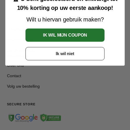
10% korting op uw eerste aankoop!
Retour- en restitutiebeleid
Wilt u hiervan gebruik maken?
Servicevoorwaarden
Privacybeleid
IK WIL MIJN COUPON
Verzendbeleid
Betalingsbeleid
Ik wil niet
INFORMATIE
Over ons
Contact
Volg uw bestelling
SECURE STORE