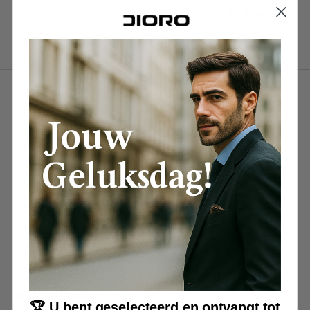
3XL
55
102
83–92 kg
4XL
57
104
93-105 kg
NIEUWSBRIEF
Promoties, nieuwe producten en aanbiedingen.
Direct in je inbox.
Uw e-mailadres
CONTACT
Klantenservice Openingstijden:
Maandag t/m vrijdag, van 09:00 tot 19:00 uur
E-mail:
info@thedioro.com
🏆 U bent geselecteerd en ontvangt tot
BELEID