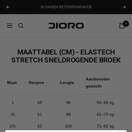
Ga
30 DAGEN RETOURGARANTIE
Vorig
Volg
naar
inhoud
Dioro
0
Navigatie
MAATTABEL (CM) - ELASTECH
STRETCH SNELDROGENDE BROEK
Aanbevolen
Maat
Heupen
Lengte
gewicht
L
49
96
55–60 kg
XL
51
98
61–70 kg
2XL
53
100
71–82 kg