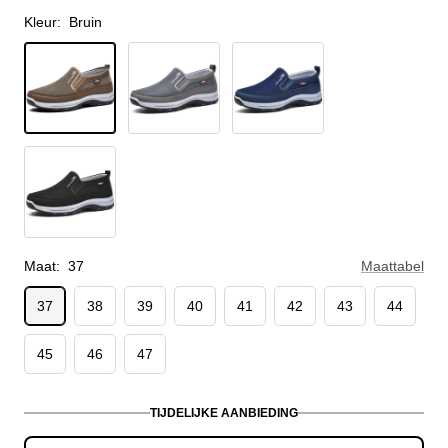
Kleur:
Bruin
Bruin
Grijs
Blauw
Zwart
Maat:
37
Maattabel
37
38
39
40
41
42
43
44
45
46
47
TIJDELIJKE AANBIEDING