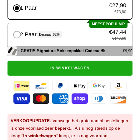
€27,90
1 Paar
€73,80
MEEST POPULAIR
€47,44
2 Paar
Bespaar 62%
€147,60
+ GRATIS Signature Sokkenpakket Cadeau 🎁
€9,90
IN WINKELWAGEN
VERKOOPUPDATE:
Vanwege het grote aantal bestellingen
is onze voorraad zeer beperkt... Als u nog steeds op de
knop "
In winkelwagen
” knop, er is nog voorraad