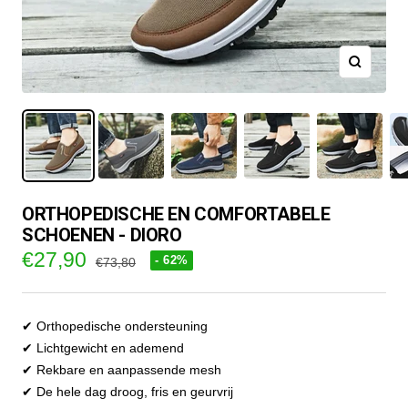
ORTHOPEDISCHE EN COMFORTABELE
SCHOENEN - DIORO
Verkoopprijs
€27,90
- 62%
Normale
€73,80
prijs
✔ Orthopedische ondersteuning
✔ Lichtgewicht en ademend
✔ Rekbare en aanpassende mesh
✔ De hele dag droog, fris en geurvrij