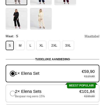
Zwart
Wit
Maat:
S
Maattabel
S
M
L
XL
2XL
3XL
TIJDELIJKE AANBIEDING
€59,90
1× Elena Set
€119,80
MEEST POPULAIR
2× Elena Sets
€101,84
Bespaar nog eens 15%
€239,60