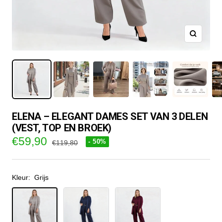
ELENA – ELEGANT DAMES SET VAN 3 DELEN
(VEST, TOP EN BROEK)
Verkoopprijs
€59,90
- 50%
Normale
€119,80
prijs
Kleur:
Grijs
Grijs
Marineblauw
Bordeaux